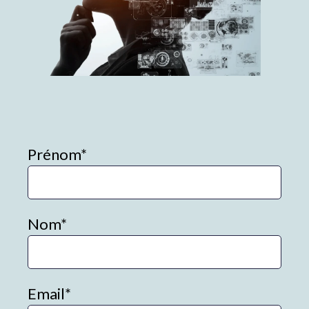
Prénom
*
Nom
*
Email
*